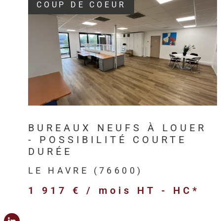
COUP DE COEUR
VOIR LE BIEN
BUREAUX NEUFS À LOUER
- POSSIBILITÉ COURTE
DURÉE
LE HAVRE (76600)
1 917 € / mois
HT - HC*