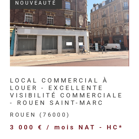
NOUVEAUTÉ
Depuis 201
investisseur
VOIR LE BIEN
Havre, à Rou
HM Immo-Pro 
professionne
bureaux,
LOCAL COMMERCIAL À
locaux com
LOUER - EXCELLENTE
locaux d’act
VISIBILITÉ COMMERCIALE
entrepôts l
- ROUEN SAINT-MARC
terrains pr
ROUEN (76000)
immeubles d
3 000 € / mois
NAT - HC*
biens neufs