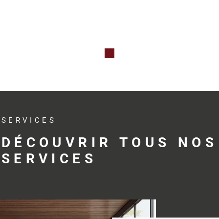
Qu’il s’agis
professionne
investissem
avec réactivit
Des s
adap
SERVICES
profe
DÉCOUVRIR TOUS NOS
SERVICES
Trouver le bo
développemen
profession
accompagne s