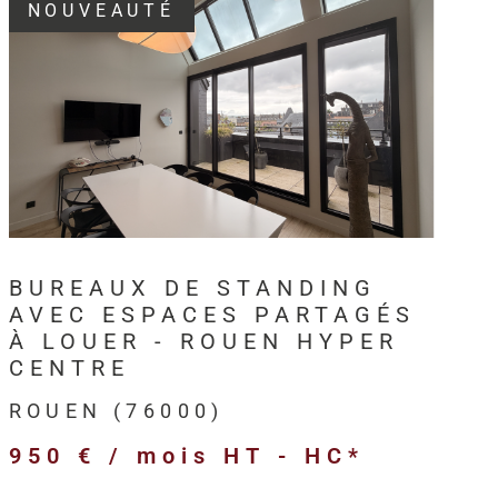
NOUVEAUTÉ
3, HM Immo-Pro accompagne les
professionnels,
s et entreprises
dans leurs projets immobiliers au
VOIR LE BIEN
en
et sur l’ensemble de l’
Axe Seine
.
intervient sur différents types de
biens immobiliers
ls
:
BUREAUX DE STANDING
merciaux,
AVEC ESPACES PARTAGÉS
ivités,
À LOUER - ROUEN HYPER
ogistiques,
CENTRE
ofessionnels,
ROUEN (76000)
’entreprise,
950 € / mois
HT - HC*
 et anciens destinés à l’investissement.