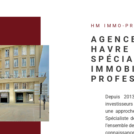
HM IMMO-P
AGENC
HAVRE 
SPÉCIA
IMMOB
PROFE
Depuis 201
investisseurs
une approche 
Spécialiste de
l’ensemble de
connaissanc