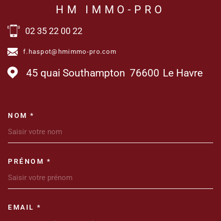
HM IMMO-PRO
02 35 22 00 22
f.haspot@hmimmo-pro.com
45 quai Southampton
76600
Le Havre
NOM *
TRAD_MELTEM_VOSCOORDONN
PRÉNOM *
EMAIL *