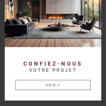
proposer des solutions cohérentes avec chaque activité.
Découvrez les
annonces immobilières professionnelles au
Havre
et bénéficiez d’un accompagnement sur mesure pour
concrétiser votre projet.
Une estimation
immobilière précise pour
valoriser votre patrimoine
CONFIEZ-NOUS
VOTRE PROJET
L’estimation immobilière d’un bien professionnel demande une
parfaite connaissance du marché et des spécificités de chaque
VOIR +
secteur d’activité. HM Immo-Pro réalise des estimations fiables
et cohérentes afin de permettre aux propriétaires de valoriser
leurs actifs dans les meilleures conditions.