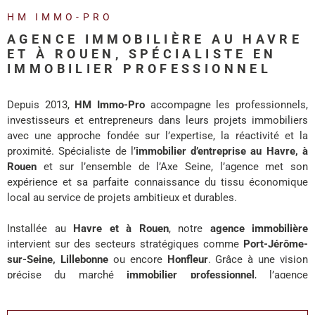
REALISA
HM IMMO-PRO
AGENCE IMMOBILIÈRE AU HAVRE
BLOG
ET À ROUEN, SPÉCIALISTE EN
IMMOBILIER PROFESSIONNEL
L'AGENC
Depuis 2013,
HM Immo-Pro
accompagne les professionnels,
investisseurs et entrepreneurs dans leurs projets immobiliers
avec une approche fondée sur l’expertise, la réactivité et la
proximité. Spécialiste de l’
immobilier d’entreprise au Havre, à
Rouen
et sur l’ensemble de l’Axe Seine, l’agence met son
expérience et sa parfaite connaissance du tissu économique
local au service de projets ambitieux et durables.
Installée au
Havre et à Rouen
, notre
agence immobilière
intervient sur des secteurs stratégiques comme
Port-Jérôme-
sur-Seine, Lillebonne
ou encore
Honfleur
. Grâce à une vision
précise du marché
immobilier professionnel
, l’agence
accompagne chaque client avec des solutions adaptées à ses
enjeux de développement, d’investissement ou d’implantation.