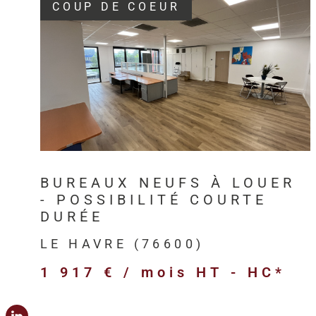
COUP DE COEUR
VOIR LE BIEN
BUREAUX NEUFS À LOUER
- POSSIBILITÉ COURTE
DURÉE
LE HAVRE (76600)
1 917 € / mois
HT - HC*