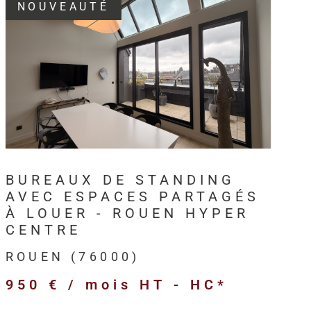
NOUVEAUTÉ
3, HM Immo-Pro accompagne les
professionnels,
s et entreprises
dans leurs projets immobiliers au
VOIR LE BIEN
en
et sur l’ensemble de l’
Axe Seine
.
intervient sur différents types de
biens immobiliers
ls
:
BUREAUX DE STANDING
merciaux,
AVEC ESPACES PARTAGÉS
ivités,
À LOUER - ROUEN HYPER
ogistiques,
CENTRE
ofessionnels,
ROUEN (76000)
’entreprise,
950 € / mois
HT - HC*
 et anciens destinés à l’investissement.