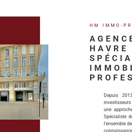
HM IMMO-P
AGENC
HAVRE 
SPÉCIA
IMMOB
PROFE
Depuis 201
investisseurs
une approche 
Spécialiste de
l’ensemble de
connaissanc