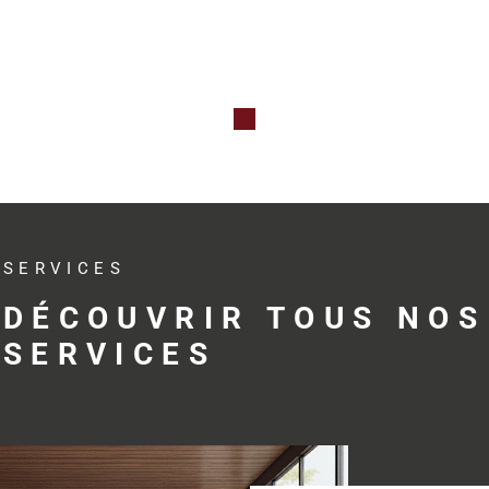
Qu’il s’agis
professionne
investissem
avec réactivit
Des s
adap
SERVICES
profe
DÉCOUVRIR TOUS NOS
SERVICES
Trouver le bo
développemen
profession
accompagne s