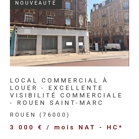
NOUVEAUTÉ
Depuis 201
investisseur
VOIR LE BIEN
Havre, à Rou
HM Immo-Pro 
professionne
bureaux,
LOCAL COMMERCIAL À
locaux com
LOUER - EXCELLENTE
locaux d’act
VISIBILITÉ COMMERCIALE
entrepôts l
- ROUEN SAINT-MARC
terrains pr
ROUEN (76000)
immeubles d
3 000 € / mois
NAT - HC*
biens neufs