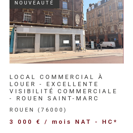
NOUVEAUTÉ
Depuis 201
investisseur
VOIR LE BIEN
Havre, à Rou
HM Immo-Pro 
professionne
bureaux,
LOCAL COMMERCIAL À
locaux com
LOUER - EXCELLENTE
locaux d’act
VISIBILITÉ COMMERCIALE
entrepôts l
- ROUEN SAINT-MARC
terrains pr
ROUEN (76000)
immeubles d
3 000 € / mois
NAT - HC*
biens neufs