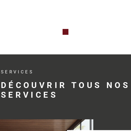
Qu’il s’agis
professionne
investissem
avec réactivit
Des s
adap
SERVICES
profe
DÉCOUVRIR TOUS NOS
SERVICES
Trouver le bo
développemen
profession
accompagne s