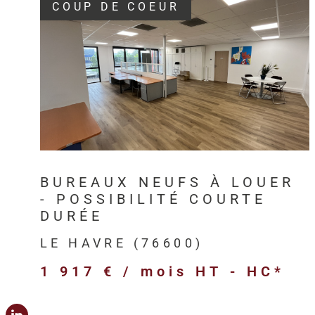
COUP DE COEUR
VOIR LE BIEN
BUREAUX NEUFS À LOUER
- POSSIBILITÉ COURTE
DURÉE
LE HAVRE (76600)
1 917 € / mois
HT - HC*