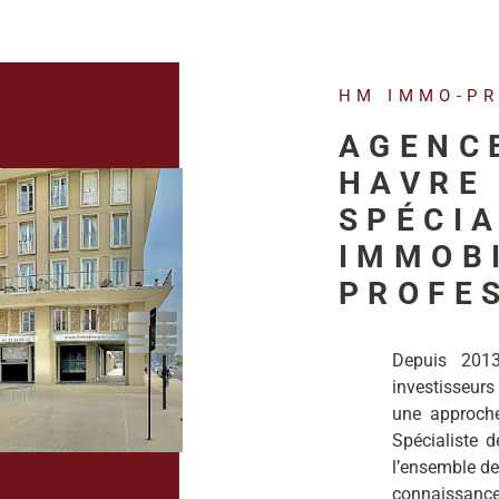
HM IMMO-P
AGENC
HAVRE 
SPÉCIA
IMMOB
PROFE
Depuis 201
investisseurs
une approche 
Spécialiste de
l’ensemble de
connaissanc