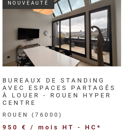
NOUVEAUTÉ
3, HM Immo-Pro accompagne les
professionnels,
s et entreprises
dans leurs projets immobiliers au
VOIR LE BIEN
en
et sur l’ensemble de l’
Axe Seine
.
intervient sur différents types de
biens immobiliers
ls
:
BUREAUX DE STANDING
merciaux,
AVEC ESPACES PARTAGÉS
ivités,
À LOUER - ROUEN HYPER
ogistiques,
CENTRE
ofessionnels,
ROUEN (76000)
’entreprise,
950 € / mois
HT - HC*
 et anciens destinés à l’investissement.