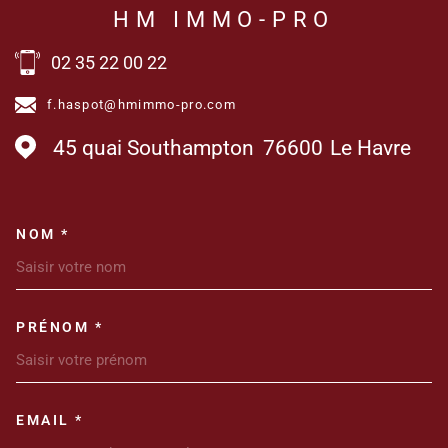
HM IMMO-PRO
02 35 22 00 22
f.haspot@hmimmo-pro.com
45 quai Southampton
76600
Le Havre
NOM *
TRAD_MELTEM_VOSCOORDONN
PRÉNOM *
EMAIL *