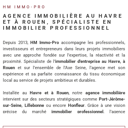
REALISA
HM IMMO-PRO
AGENCE IMMOBILIÈRE AU HAVRE
BLOG
ET À ROUEN, SPÉCIALISTE EN
IMMOBILIER PROFESSIONNEL
L'AGENC
Depuis 2013,
HM Immo-Pro
accompagne les professionnels,
investisseurs et entrepreneurs dans leurs projets immobiliers
avec une approche fondée sur l’expertise, la réactivité et la
proximité. Spécialiste de l’
immobilier d’entreprise au Havre, à
Rouen
et sur l’ensemble de l’Axe Seine, l’agence met son
expérience et sa parfaite connaissance du tissu économique
local au service de projets ambitieux et durables.
Installée au
Havre et à Rouen
, notre
agence immobilière
intervient sur des secteurs stratégiques comme
Port-Jérôme-
sur-Seine, Lillebonne
ou encore
Honfleur
. Grâce à une vision
précise du marché
immobilier professionnel
, l’agence
accompagne chaque client avec des solutions adaptées à ses
enjeux de développement, d’investissement ou d’implantation.