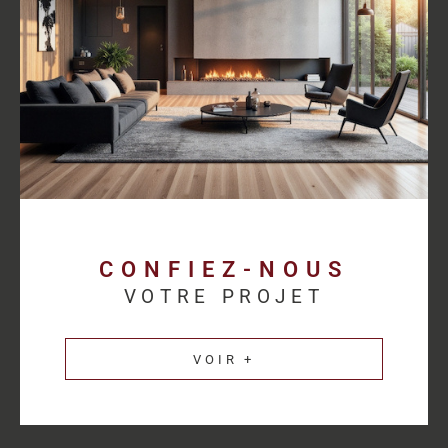
proposer des solutions cohérentes avec chaque activité.
Découvrez les
annonces immobilières professionnelles au
Havre
et bénéficiez d’un accompagnement sur mesure pour
concrétiser votre projet.
Une estimation
immobilière précise pour
valoriser votre patrimoine
CONFIEZ-NOUS
VOTRE PROJET
L’estimation immobilière d’un bien professionnel demande une
parfaite connaissance du marché et des spécificités de chaque
VOIR +
secteur d’activité. HM Immo-Pro réalise des estimations fiables
et cohérentes afin de permettre aux propriétaires de valoriser
leurs actifs dans les meilleures conditions.