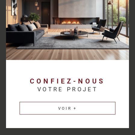
proposer des solutions cohérentes avec chaque activité.
Découvrez les
annonces immobilières professionnelles au
Havre
et bénéficiez d’un accompagnement sur mesure pour
concrétiser votre projet.
Une estimation
immobilière précise pour
valoriser votre patrimoine
CONFIEZ-NOUS
VOTRE PROJET
L’estimation immobilière d’un bien professionnel demande une
parfaite connaissance du marché et des spécificités de chaque
VOIR +
secteur d’activité. HM Immo-Pro réalise des estimations fiables
et cohérentes afin de permettre aux propriétaires de valoriser
leurs actifs dans les meilleures conditions.