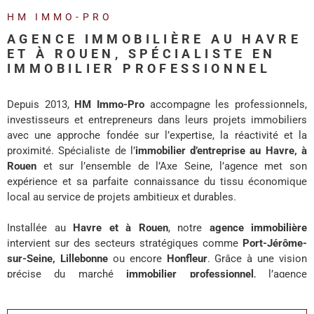
REALISA
HM IMMO-PRO
AGENCE IMMOBILIÈRE AU HAVRE
BLOG
ET À ROUEN, SPÉCIALISTE EN
IMMOBILIER PROFESSIONNEL
L'AGENC
Depuis 2013,
HM Immo-Pro
accompagne les professionnels,
investisseurs et entrepreneurs dans leurs projets immobiliers
avec une approche fondée sur l’expertise, la réactivité et la
proximité. Spécialiste de l’
immobilier d’entreprise au Havre, à
Rouen
et sur l’ensemble de l’Axe Seine, l’agence met son
expérience et sa parfaite connaissance du tissu économique
local au service de projets ambitieux et durables.
Installée au
Havre et à Rouen
, notre
agence immobilière
intervient sur des secteurs stratégiques comme
Port-Jérôme-
sur-Seine, Lillebonne
ou encore
Honfleur
. Grâce à une vision
précise du marché
immobilier professionnel
, l’agence
accompagne chaque client avec des solutions adaptées à ses
enjeux de développement, d’investissement ou d’implantation.