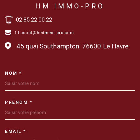
HM IMMO-PRO
02 35 22 00 22
f.haspot@hmimmo-pro.com
45 quai Southampton
76600
Le Havre
NOM *
TRAD_MELTEM_VOSCOORDONN
PRÉNOM *
EMAIL *