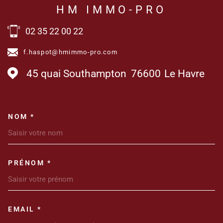
HM IMMO-PRO
02 35 22 00 22
f.haspot@hmimmo-pro.com
45 quai Southampton
76600
Le Havre
NOM *
TRAD_MELTEM_VOSCOORDONN
PRÉNOM *
EMAIL *