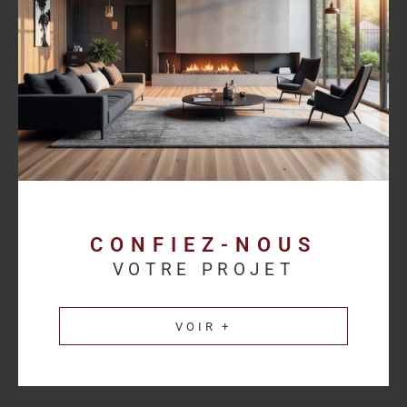
proposer des solutions cohérentes avec chaque activité.
Découvrez les
annonces immobilières professionnelles au
Havre
et bénéficiez d’un accompagnement sur mesure pour
concrétiser votre projet.
Une estimation
immobilière précise pour
valoriser votre patrimoine
CONFIEZ-NOUS
VOTRE PROJET
L’estimation immobilière d’un bien professionnel demande une
parfaite connaissance du marché et des spécificités de chaque
VOIR +
secteur d’activité. HM Immo-Pro réalise des estimations fiables
et cohérentes afin de permettre aux propriétaires de valoriser
leurs actifs dans les meilleures conditions.