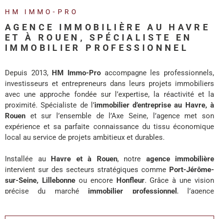
REALISA
HM IMMO-PRO
AGENCE IMMOBILIÈRE AU HAVRE
BLOG
ET À ROUEN, SPÉCIALISTE EN
IMMOBILIER PROFESSIONNEL
L'AGENC
Depuis 2013,
HM Immo-Pro
accompagne les professionnels,
investisseurs et entrepreneurs dans leurs projets immobiliers
avec une approche fondée sur l’expertise, la réactivité et la
proximité. Spécialiste de l’
immobilier d’entreprise au Havre, à
Rouen
et sur l’ensemble de l’Axe Seine, l’agence met son
expérience et sa parfaite connaissance du tissu économique
local au service de projets ambitieux et durables.
Installée au
Havre et à Rouen
, notre
agence immobilière
intervient sur des secteurs stratégiques comme
Port-Jérôme-
sur-Seine, Lillebonne
ou encore
Honfleur
. Grâce à une vision
précise du marché
immobilier professionnel
, l’agence
accompagne chaque client avec des solutions adaptées à ses
enjeux de développement, d’investissement ou d’implantation.