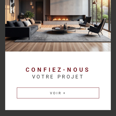
proposer des solutions cohérentes avec chaque activité.
Découvrez les
annonces immobilières professionnelles au
Havre
et bénéficiez d’un accompagnement sur mesure pour
concrétiser votre projet.
Une estimation
immobilière précise pour
valoriser votre patrimoine
CONFIEZ-NOUS
VOTRE PROJET
L’estimation immobilière d’un bien professionnel demande une
parfaite connaissance du marché et des spécificités de chaque
VOIR +
secteur d’activité. HM Immo-Pro réalise des estimations fiables
et cohérentes afin de permettre aux propriétaires de valoriser
leurs actifs dans les meilleures conditions.