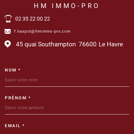
HM IMMO-PRO
02 35 22 00 22
f.haspot@hmimmo-pro.com
45 quai Southampton
76600
Le Havre
NOM *
TRAD_MELTEM_VOSCOORDONN
PRÉNOM *
EMAIL *