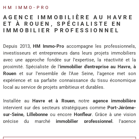
REALISA
HM IMMO-PRO
AGENCE IMMOBILIÈRE AU HAVRE
BLOG
ET À ROUEN, SPÉCIALISTE EN
IMMOBILIER PROFESSIONNEL
L'AGENC
Depuis 2013,
HM Immo-Pro
accompagne les professionnels,
investisseurs et entrepreneurs dans leurs projets immobiliers
avec une approche fondée sur l’expertise, la réactivité et la
proximité. Spécialiste de l’
immobilier d’entreprise au Havre, à
Rouen
et sur l’ensemble de l’Axe Seine, l’agence met son
expérience et sa parfaite connaissance du tissu économique
local au service de projets ambitieux et durables.
Installée au
Havre et à Rouen
, notre
agence immobilière
intervient sur des secteurs stratégiques comme
Port-Jérôme-
sur-Seine, Lillebonne
ou encore
Honfleur
. Grâce à une vision
précise du marché
immobilier professionnel
, l’agence
accompagne chaque client avec des solutions adaptées à ses
enjeux de développement, d’investissement ou d’implantation.