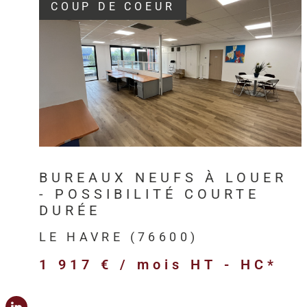
COUP DE COEUR
VOIR LE BIEN
BUREAUX NEUFS À LOUER
- POSSIBILITÉ COURTE
DURÉE
LE HAVRE (76600)
1 917 € / mois
HT - HC*