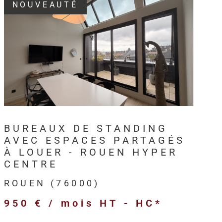
NOUVEAUTÉ
3, HM Immo-Pro accompagne les
professionnels,
s et entreprises
dans leurs projets immobiliers au
VOIR LE BIEN
en
et sur l’ensemble de l’
Axe Seine
.
intervient sur différents types de
biens immobiliers
ls
:
BUREAUX DE STANDING
merciaux,
AVEC ESPACES PARTAGÉS
ivités,
À LOUER - ROUEN HYPER
ogistiques,
CENTRE
ofessionnels,
ROUEN (76000)
’entreprise,
950 € / mois
HT - HC*
 et anciens destinés à l’investissement.