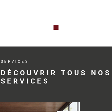
Qu’il s’agis
professionne
investissem
avec réactivit
Des s
adap
SERVICES
profe
DÉCOUVRIR TOUS NOS
SERVICES
Trouver le bo
développemen
profession
accompagne s