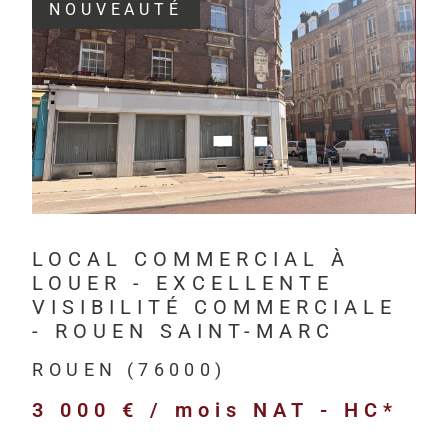
NOUVEAUTÉ
Depuis 201
investisseur
VOIR LE BIEN
Havre, à Rou
HM Immo-Pro 
professionne
bureaux,
LOCAL COMMERCIAL À
locaux com
LOUER - EXCELLENTE
locaux d’act
VISIBILITÉ COMMERCIALE
entrepôts l
- ROUEN SAINT-MARC
terrains pr
ROUEN (76000)
immeubles d
3 000 € / mois
NAT - HC*
biens neufs