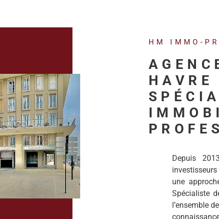
HM IMMO-P
AGENC
HAVRE 
SPÉCIA
IMMOB
PROFE
Depuis 201
investisseurs
une approche 
Spécialiste de
l’ensemble de
connaissanc