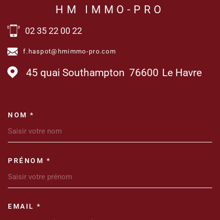
HM IMMO-PRO
02 35 22 00 22
f.haspot@hmimmo-pro.com
45 quai Southampton
76600
Le Havre
NOM *
TRAD_MELTEM_VOSCOORDONN
PRÉNOM *
EMAIL *