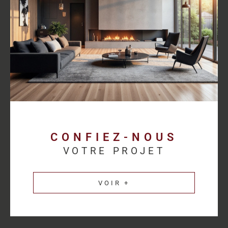
proposer des solutions cohérentes avec chaque activité.
Découvrez les
annonces immobilières professionnelles au
Havre
et bénéficiez d’un accompagnement sur mesure pour
concrétiser votre projet.
Une estimation
immobilière précise pour
valoriser votre patrimoine
CONFIEZ-NOUS
VOTRE PROJET
L’estimation immobilière d’un bien professionnel demande une
parfaite connaissance du marché et des spécificités de chaque
VOIR +
secteur d’activité. HM Immo-Pro réalise des estimations fiables
et cohérentes afin de permettre aux propriétaires de valoriser
leurs actifs dans les meilleures conditions.