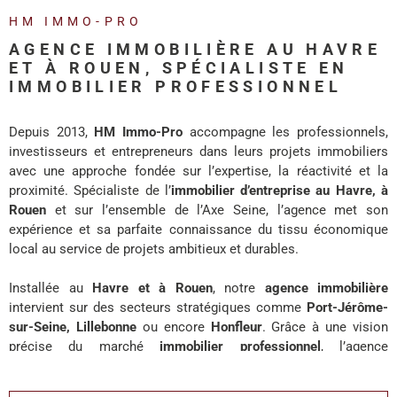
REALISA
HM IMMO-PRO
AGENCE IMMOBILIÈRE AU HAVRE
BLOG
ET À ROUEN, SPÉCIALISTE EN
IMMOBILIER PROFESSIONNEL
L'AGENC
Depuis 2013,
HM Immo-Pro
accompagne les professionnels,
investisseurs et entrepreneurs dans leurs projets immobiliers
avec une approche fondée sur l’expertise, la réactivité et la
proximité. Spécialiste de l’
immobilier d’entreprise au Havre, à
Rouen
et sur l’ensemble de l’Axe Seine, l’agence met son
expérience et sa parfaite connaissance du tissu économique
local au service de projets ambitieux et durables.
Installée au
Havre et à Rouen
, notre
agence immobilière
intervient sur des secteurs stratégiques comme
Port-Jérôme-
sur-Seine, Lillebonne
ou encore
Honfleur
. Grâce à une vision
précise du marché
immobilier professionnel
, l’agence
accompagne chaque client avec des solutions adaptées à ses
enjeux de développement, d’investissement ou d’implantation.