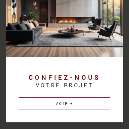
proposer des solutions cohérentes avec chaque activité.
Découvrez les
annonces immobilières professionnelles au
Havre
et bénéficiez d’un accompagnement sur mesure pour
concrétiser votre projet.
Une estimation
immobilière précise pour
valoriser votre patrimoine
CONFIEZ-NOUS
VOTRE PROJET
L’estimation immobilière d’un bien professionnel demande une
parfaite connaissance du marché et des spécificités de chaque
VOIR +
secteur d’activité. HM Immo-Pro réalise des estimations fiables
et cohérentes afin de permettre aux propriétaires de valoriser
leurs actifs dans les meilleures conditions.