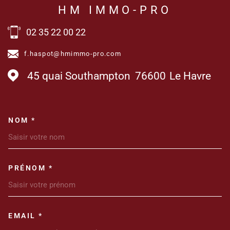
HM IMMO-PRO
02 35 22 00 22
f.haspot@hmimmo-pro.com
45 quai Southampton
76600
Le Havre
NOM *
TRAD_MELTEM_VOSCOORDONN
PRÉNOM *
EMAIL *