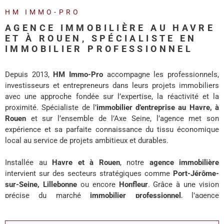
REALISA
HM IMMO-PRO
AGENCE IMMOBILIÈRE AU HAVRE
BLOG
ET À ROUEN, SPÉCIALISTE EN
IMMOBILIER PROFESSIONNEL
L'AGENC
Depuis 2013,
HM Immo-Pro
accompagne les professionnels,
investisseurs et entrepreneurs dans leurs projets immobiliers
avec une approche fondée sur l’expertise, la réactivité et la
proximité. Spécialiste de l’
immobilier d’entreprise au Havre, à
Rouen
et sur l’ensemble de l’Axe Seine, l’agence met son
expérience et sa parfaite connaissance du tissu économique
local au service de projets ambitieux et durables.
Installée au
Havre et à Rouen
, notre
agence immobilière
intervient sur des secteurs stratégiques comme
Port-Jérôme-
sur-Seine, Lillebonne
ou encore
Honfleur
. Grâce à une vision
précise du marché
immobilier professionnel
, l’agence
accompagne chaque client avec des solutions adaptées à ses
enjeux de développement, d’investissement ou d’implantation.