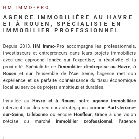
REALISA
HM IMMO-PRO
AGENCE IMMOBILIÈRE AU HAVRE
BLOG
ET À ROUEN, SPÉCIALISTE EN
IMMOBILIER PROFESSIONNEL
L'AGENC
Depuis 2013,
HM Immo-Pro
accompagne les professionnels,
investisseurs et entrepreneurs dans leurs projets immobiliers
avec une approche fondée sur l’expertise, la réactivité et la
proximité. Spécialiste de l’
immobilier d’entreprise au Havre, à
Rouen
et sur l’ensemble de l’Axe Seine, l’agence met son
expérience et sa parfaite connaissance du tissu économique
local au service de projets ambitieux et durables.
Installée au
Havre et à Rouen
, notre
agence immobilière
intervient sur des secteurs stratégiques comme
Port-Jérôme-
sur-Seine, Lillebonne
ou encore
Honfleur
. Grâce à une vision
précise du marché
immobilier professionnel
, l’agence
accompagne chaque client avec des solutions adaptées à ses
enjeux de développement, d’investissement ou d’implantation.