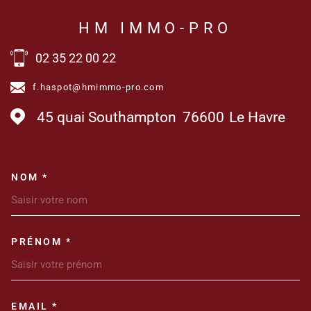
HM IMMO-PRO
02 35 22 00 22
f.haspot@hmimmo-pro.com
45 quai Southampton
76600
Le Havre
NOM *
TRAD_MELTEM_VOSCOORDONN
PRÉNOM *
EMAIL *