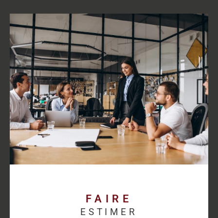
Chaque estimation prend en compte :
l’emplacement du bien,
son potentiel de développement,
les tendances du marché immobilier professionnel,
l’attractivité du secteur.
Échangeons autour de
votre projet immobilier
professionnel
Vous recherchez des bureaux, un local commercial, un entrepôt
ou souhaitez vendre un bien immobilier professionnel au Havre
et ses alentours ? HM Immo-Pro met son expertise, son réseau
FAIRE
et sa connaissance du marché immobilier d’entreprise au
ESTIMER
service de votre projet.