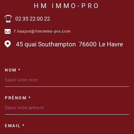
HM IMMO-PRO
02 35 22 00 22
f.haspot@hmimmo-pro.com
45 quai Southampton
76600
Le Havre
NOM *
TRAD_MELTEM_VOSCOORDONN
PRÉNOM *
EMAIL *