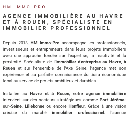
REALISA
HM IMMO-PRO
AGENCE IMMOBILIÈRE AU HAVRE
BLOG
ET À ROUEN, SPÉCIALISTE EN
IMMOBILIER PROFESSIONNEL
L'AGENC
Depuis 2013,
HM Immo-Pro
accompagne les professionnels,
investisseurs et entrepreneurs dans leurs projets immobiliers
avec une approche fondée sur l’expertise, la réactivité et la
proximité. Spécialiste de l’
immobilier d’entreprise au Havre, à
Rouen
et sur l’ensemble de l’Axe Seine, l’agence met son
expérience et sa parfaite connaissance du tissu économique
local au service de projets ambitieux et durables.
Installée au
Havre et à Rouen
, notre
agence immobilière
intervient sur des secteurs stratégiques comme
Port-Jérôme-
sur-Seine, Lillebonne
ou encore
Honfleur
. Grâce à une vision
précise du marché
immobilier professionnel
, l’agence
accompagne chaque client avec des solutions adaptées à ses
enjeux de développement, d’investissement ou d’implantation.