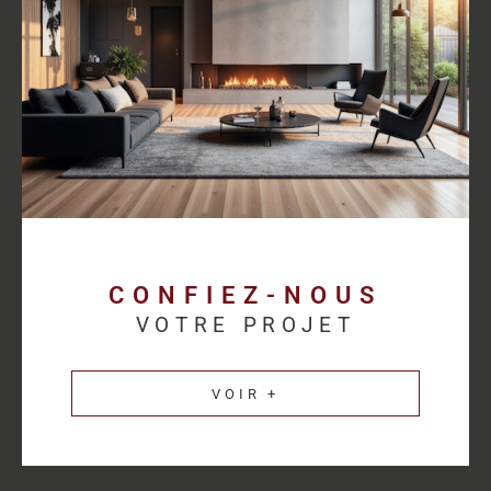
proposer des solutions cohérentes avec chaque activité.
Découvrez les
annonces immobilières professionnelles au
Havre
et bénéficiez d’un accompagnement sur mesure pour
concrétiser votre projet.
Une estimation
immobilière précise pour
valoriser votre patrimoine
CONFIEZ-NOUS
VOTRE PROJET
L’estimation immobilière d’un bien professionnel demande une
parfaite connaissance du marché et des spécificités de chaque
VOIR +
secteur d’activité. HM Immo-Pro réalise des estimations fiables
et cohérentes afin de permettre aux propriétaires de valoriser
leurs actifs dans les meilleures conditions.