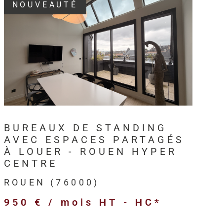
NOUVEAUTÉ
3, HM Immo-Pro accompagne les
professionnels,
s et entreprises
dans leurs projets immobiliers au
VOIR LE BIEN
en
et sur l’ensemble de l’
Axe Seine
.
intervient sur différents types de
biens immobiliers
ls
:
BUREAUX DE STANDING
merciaux,
AVEC ESPACES PARTAGÉS
ivités,
À LOUER - ROUEN HYPER
ogistiques,
CENTRE
ofessionnels,
ROUEN (76000)
’entreprise,
950 € / mois
HT - HC*
 et anciens destinés à l’investissement.