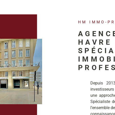
HM IMMO-P
AGENC
HAVRE 
SPÉCIA
IMMOB
PROFE
Depuis 201
investisseurs
une approche 
Spécialiste de
l’ensemble de
connaissanc