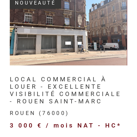
NOUVEAUTÉ
Depuis 201
investisseur
VOIR LE BIEN
Havre, à Rou
HM Immo-Pro 
professionne
bureaux,
LOCAL COMMERCIAL À
locaux com
LOUER - EXCELLENTE
locaux d’act
VISIBILITÉ COMMERCIALE
entrepôts l
- ROUEN SAINT-MARC
terrains pr
ROUEN (76000)
immeubles d
3 000 € / mois
NAT - HC*
biens neufs