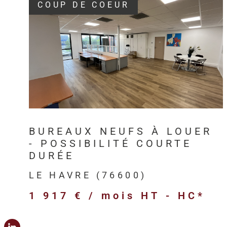
COUP DE COEUR
VOIR LE BIEN
BUREAUX NEUFS À LOUER
- POSSIBILITÉ COURTE
DURÉE
LE HAVRE (76600)
1 917 € / mois
HT - HC*