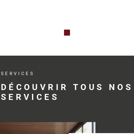
Qu’il s’agis
professionne
investissem
avec réactivit
Des s
adap
SERVICES
profe
DÉCOUVRIR TOUS NOS
SERVICES
Trouver le bo
développemen
profession
accompagne s