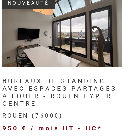
NOUVEAUTÉ
3, HM Immo-Pro accompagne les
professionnels,
s et entreprises
dans leurs projets immobiliers au
VOIR LE BIEN
en
et sur l’ensemble de l’
Axe Seine
.
intervient sur différents types de
biens immobiliers
ls
:
BUREAUX DE STANDING
merciaux,
AVEC ESPACES PARTAGÉS
ivités,
À LOUER - ROUEN HYPER
ogistiques,
CENTRE
ofessionnels,
ROUEN (76000)
’entreprise,
950 € / mois
HT - HC*
 et anciens destinés à l’investissement.