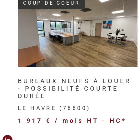
COUP DE COEUR
VOIR LE BIEN
BUREAUX NEUFS À LOUER
- POSSIBILITÉ COURTE
DURÉE
LE HAVRE (76600)
1 917 € / mois
HT - HC*