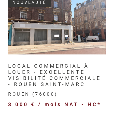
NOUVEAUTÉ
Depuis 201
investisseur
VOIR LE BIEN
Havre, à Rou
HM Immo-Pro 
professionne
bureaux,
LOCAL COMMERCIAL À
locaux com
LOUER - EXCELLENTE
locaux d’act
VISIBILITÉ COMMERCIALE
entrepôts l
- ROUEN SAINT-MARC
terrains pr
ROUEN (76000)
immeubles d
3 000 € / mois
NAT - HC*
biens neufs