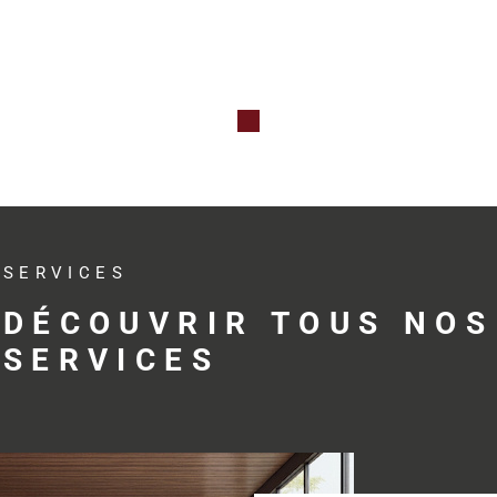
Qu’il s’agis
professionne
investissem
avec réactivit
Des s
adap
SERVICES
profe
DÉCOUVRIR TOUS NOS
SERVICES
Trouver le bo
développemen
profession
accompagne s