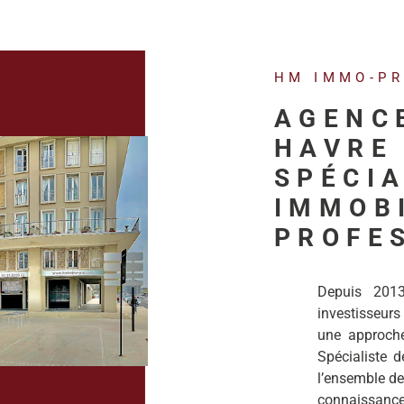
HM IMMO-P
AGENC
HAVRE 
SPÉCIA
IMMOB
PROFE
Depuis 201
investisseurs
une approche 
Spécialiste de
l’ensemble de
connaissanc