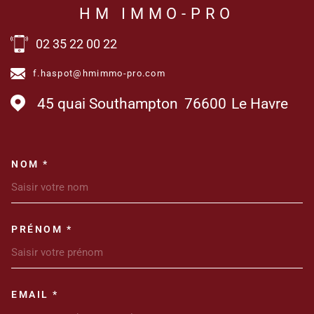
HM IMMO-PRO
02 35 22 00 22
f.haspot@hmimmo-pro.com
45 quai Southampton
76600
Le Havre
NOM *
TRAD_MELTEM_VOSCOORDONN
PRÉNOM *
EMAIL *