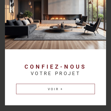
proposer des solutions cohérentes avec chaque activité.
Découvrez les
annonces immobilières professionnelles au
Havre
et bénéficiez d’un accompagnement sur mesure pour
concrétiser votre projet.
Une estimation
immobilière précise pour
valoriser votre patrimoine
CONFIEZ-NOUS
VOTRE PROJET
L’estimation immobilière d’un bien professionnel demande une
parfaite connaissance du marché et des spécificités de chaque
VOIR +
secteur d’activité. HM Immo-Pro réalise des estimations fiables
et cohérentes afin de permettre aux propriétaires de valoriser
leurs actifs dans les meilleures conditions.