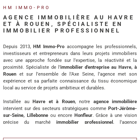
REALISA
HM IMMO-PRO
AGENCE IMMOBILIÈRE AU HAVRE
BLOG
ET À ROUEN, SPÉCIALISTE EN
IMMOBILIER PROFESSIONNEL
L'AGENC
Depuis 2013,
HM Immo-Pro
accompagne les professionnels,
investisseurs et entrepreneurs dans leurs projets immobiliers
avec une approche fondée sur l’expertise, la réactivité et la
proximité. Spécialiste de l’
immobilier d’entreprise au Havre, à
Rouen
et sur l’ensemble de l’Axe Seine, l’agence met son
expérience et sa parfaite connaissance du tissu économique
local au service de projets ambitieux et durables.
Installée au
Havre et à Rouen
, notre
agence immobilière
intervient sur des secteurs stratégiques comme
Port-Jérôme-
sur-Seine, Lillebonne
ou encore
Honfleur
. Grâce à une vision
précise du marché
immobilier professionnel
, l’agence
accompagne chaque client avec des solutions adaptées à ses
enjeux de développement, d’investissement ou d’implantation.