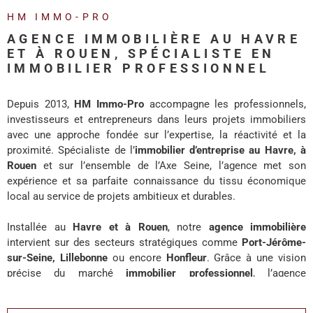
REALISA
HM IMMO-PRO
AGENCE IMMOBILIÈRE AU HAVRE
BLOG
ET À ROUEN, SPÉCIALISTE EN
IMMOBILIER PROFESSIONNEL
L'AGENC
Depuis 2013,
HM Immo-Pro
accompagne les professionnels,
investisseurs et entrepreneurs dans leurs projets immobiliers
avec une approche fondée sur l’expertise, la réactivité et la
proximité. Spécialiste de l’
immobilier d’entreprise au Havre, à
Rouen
et sur l’ensemble de l’Axe Seine, l’agence met son
expérience et sa parfaite connaissance du tissu économique
local au service de projets ambitieux et durables.
Installée au
Havre et à Rouen
, notre
agence immobilière
intervient sur des secteurs stratégiques comme
Port-Jérôme-
sur-Seine, Lillebonne
ou encore
Honfleur
. Grâce à une vision
précise du marché
immobilier professionnel
, l’agence
accompagne chaque client avec des solutions adaptées à ses
enjeux de développement, d’investissement ou d’implantation.