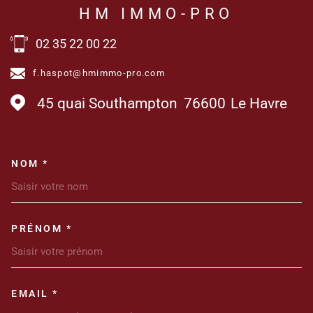
HM IMMO-PRO
02 35 22 00 22
f.haspot@hmimmo-pro.com
45 quai Southampton
76600
Le Havre
NOM *
TRAD_MELTEM_VOSCOORDONN
PRÉNOM *
EMAIL *