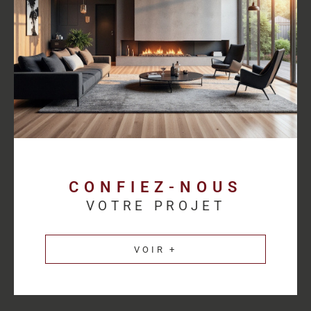
proposer des solutions cohérentes avec chaque activité.
Découvrez les
annonces immobilières professionnelles au
Havre
et bénéficiez d’un accompagnement sur mesure pour
concrétiser votre projet.
Une estimation
immobilière précise pour
valoriser votre patrimoine
CONFIEZ-NOUS
VOTRE PROJET
L’estimation immobilière d’un bien professionnel demande une
parfaite connaissance du marché et des spécificités de chaque
VOIR +
secteur d’activité. HM Immo-Pro réalise des estimations fiables
et cohérentes afin de permettre aux propriétaires de valoriser
leurs actifs dans les meilleures conditions.