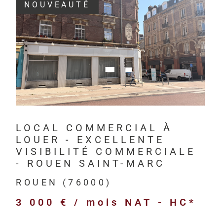
NOUVEAUTÉ
Depuis 201
investisseur
VOIR LE BIEN
Havre, à Rou
HM Immo-Pro 
professionne
bureaux,
LOCAL COMMERCIAL À
locaux com
LOUER - EXCELLENTE
locaux d’act
VISIBILITÉ COMMERCIALE
entrepôts l
- ROUEN SAINT-MARC
terrains pr
ROUEN (76000)
immeubles d
3 000 € / mois
NAT - HC*
biens neufs