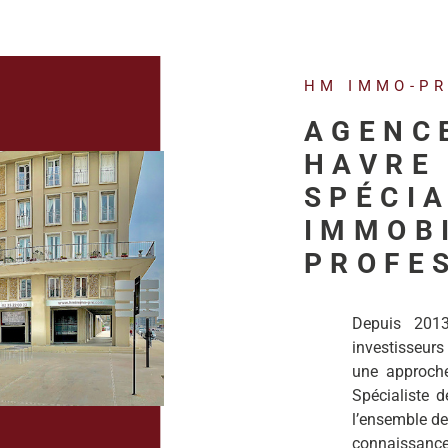
HM IMMO-P
AGENC
HAVRE 
SPÉCIA
IMMOB
PROFE
Depuis 201
investisseurs
une approche 
Spécialiste de
l’ensemble de
connaissanc