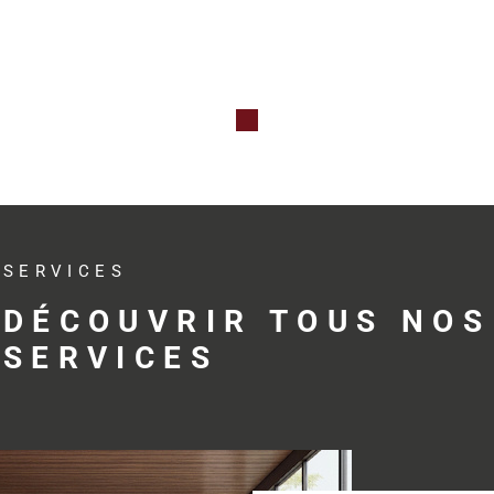
Qu’il s’agis
professionne
investissem
avec réactivit
Des s
adap
SERVICES
profe
DÉCOUVRIR TOUS NOS
SERVICES
Trouver le bo
développemen
profession
accompagne s