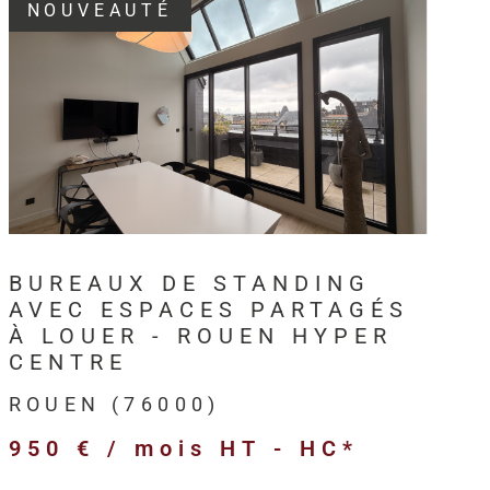
NOUVEAUTÉ
3, HM Immo-Pro accompagne les
professionnels,
s et entreprises
dans leurs projets immobiliers au
VOIR LE BIEN
en
et sur l’ensemble de l’
Axe Seine
.
intervient sur différents types de
biens immobiliers
ls
:
BUREAUX DE STANDING
merciaux,
AVEC ESPACES PARTAGÉS
ivités,
À LOUER - ROUEN HYPER
ogistiques,
CENTRE
ofessionnels,
ROUEN (76000)
’entreprise,
950 € / mois
HT - HC*
 et anciens destinés à l’investissement.