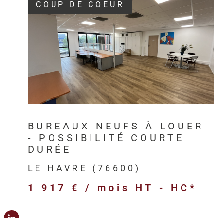
COUP DE COEUR
VOIR LE BIEN
BUREAUX NEUFS À LOUER
- POSSIBILITÉ COURTE
DURÉE
LE HAVRE (76600)
1 917 € / mois
HT - HC*