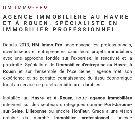
REALISA
HM IMMO-PRO
AGENCE IMMOBILIÈRE AU HAVRE
BLOG
ET À ROUEN, SPÉCIALISTE EN
IMMOBILIER PROFESSIONNEL
L'AGENC
Depuis 2013,
HM Immo-Pro
accompagne les professionnels,
investisseurs et entrepreneurs dans leurs projets immobiliers
avec une approche fondée sur l’expertise, la réactivité et la
proximité. Spécialiste de l’
immobilier d’entreprise au Havre, à
Rouen
et sur l’ensemble de l’Axe Seine, l’agence met son
expérience et sa parfaite connaissance du tissu économique
local au service de projets ambitieux et durables.
Installée au
Havre et à Rouen
, notre
agence immobilière
intervient sur des secteurs stratégiques comme
Port-Jérôme-
sur-Seine, Lillebonne
ou encore
Honfleur
. Grâce à une vision
précise du marché
immobilier professionnel
, l’agence
accompagne chaque client avec des solutions adaptées à ses
enjeux de développement, d’investissement ou d’implantation.