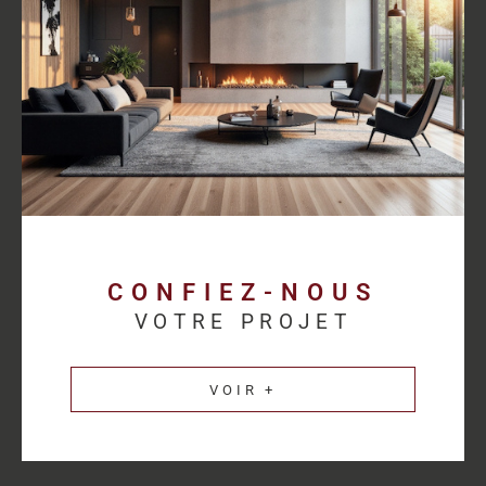
proposer des solutions cohérentes avec chaque activité.
Découvrez les
annonces immobilières professionnelles au
Havre
et bénéficiez d’un accompagnement sur mesure pour
concrétiser votre projet.
Une estimation
immobilière précise pour
valoriser votre patrimoine
CONFIEZ-NOUS
VOTRE PROJET
L’estimation immobilière d’un bien professionnel demande une
parfaite connaissance du marché et des spécificités de chaque
VOIR +
secteur d’activité. HM Immo-Pro réalise des estimations fiables
et cohérentes afin de permettre aux propriétaires de valoriser
leurs actifs dans les meilleures conditions.