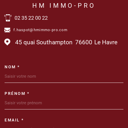
HM IMMO-PRO
02 35 22 00 22
f.haspot@hmimmo-pro.com
45 quai Southampton
76600
Le Havre
NOM *
TRAD_MELTEM_VOSCOORDONN
PRÉNOM *
EMAIL *