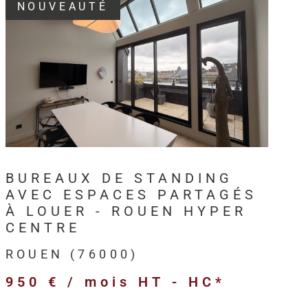
NOUVEAUTÉ
3, HM Immo-Pro accompagne les
professionnels,
s et entreprises
dans leurs projets immobiliers au
VOIR LE BIEN
en
et sur l’ensemble de l’
Axe Seine
.
intervient sur différents types de
biens immobiliers
ls
:
BUREAUX DE STANDING
merciaux,
AVEC ESPACES PARTAGÉS
ivités,
À LOUER - ROUEN HYPER
ogistiques,
CENTRE
ofessionnels,
ROUEN (76000)
’entreprise,
950 € / mois
HT - HC*
 et anciens destinés à l’investissement.