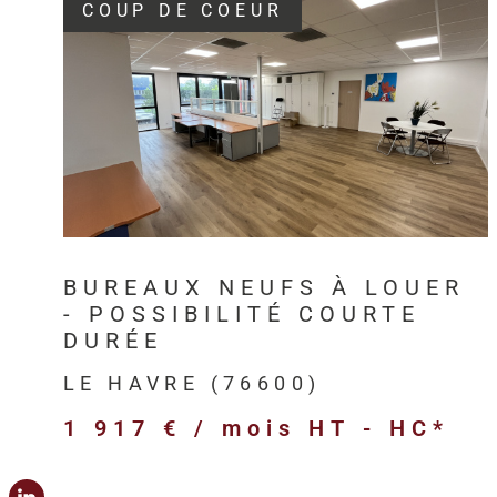
COUP DE COEUR
VOIR LE BIEN
BUREAUX NEUFS À LOUER
- POSSIBILITÉ COURTE
DURÉE
LE HAVRE (76600)
1 917 € / mois
HT - HC*