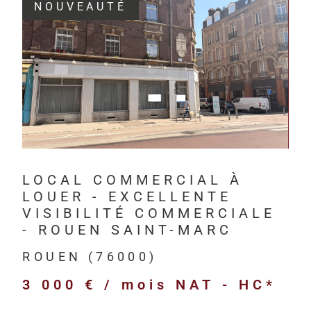
NOUVEAUTÉ
Depuis 201
investisseur
VOIR LE BIEN
Havre, à Rou
HM Immo-Pro 
professionne
bureaux,
LOCAL COMMERCIAL À
locaux com
LOUER - EXCELLENTE
locaux d’act
VISIBILITÉ COMMERCIALE
entrepôts l
- ROUEN SAINT-MARC
terrains pr
ROUEN (76000)
immeubles d
3 000 € / mois
NAT - HC*
biens neufs