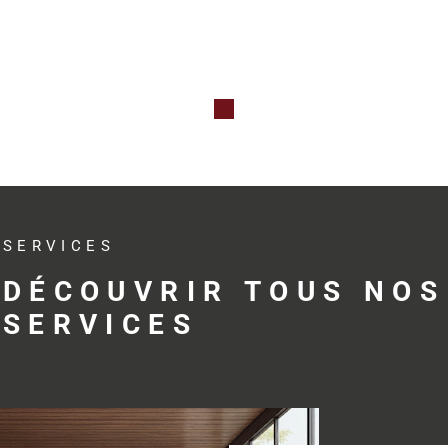
Qu’il s’agis
professionne
investissem
avec réactivit
Des s
adap
SERVICES
profe
DÉCOUVRIR TOUS NOS
SERVICES
Trouver le bo
développemen
profession
accompagne s