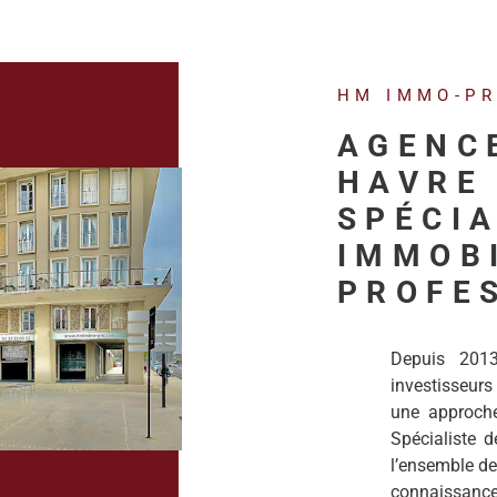
HM IMMO-P
AGENC
HAVRE 
SPÉCIA
IMMOB
PROFE
Depuis 201
investisseurs
une approche 
Spécialiste de
l’ensemble de
connaissanc