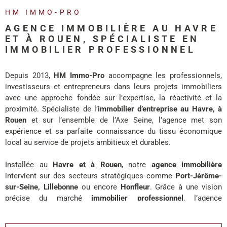
REALISA
HM IMMO-PRO
AGENCE IMMOBILIÈRE AU HAVRE
BLOG
ET À ROUEN, SPÉCIALISTE EN
IMMOBILIER PROFESSIONNEL
L'AGENC
Depuis 2013,
HM Immo-Pro
accompagne les professionnels,
investisseurs et entrepreneurs dans leurs projets immobiliers
avec une approche fondée sur l’expertise, la réactivité et la
proximité. Spécialiste de l’
immobilier d’entreprise au Havre, à
Rouen
et sur l’ensemble de l’Axe Seine, l’agence met son
expérience et sa parfaite connaissance du tissu économique
local au service de projets ambitieux et durables.
Installée au
Havre et à Rouen
, notre
agence immobilière
intervient sur des secteurs stratégiques comme
Port-Jérôme-
sur-Seine, Lillebonne
ou encore
Honfleur
. Grâce à une vision
précise du marché
immobilier professionnel
, l’agence
accompagne chaque client avec des solutions adaptées à ses
enjeux de développement, d’investissement ou d’implantation.