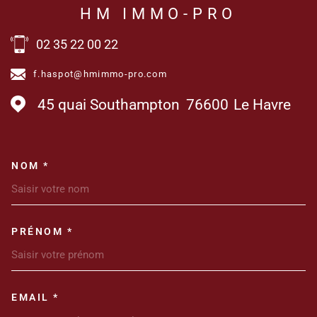
HM IMMO-PRO
02 35 22 00 22
f.haspot@hmimmo-pro.com
45 quai Southampton
76600
Le Havre
NOM *
TRAD_MELTEM_VOSCOORDONN
PRÉNOM *
EMAIL *