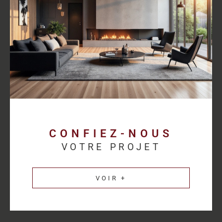
proposer des solutions cohérentes avec chaque activité.
Découvrez les
annonces immobilières professionnelles au
Havre
et bénéficiez d’un accompagnement sur mesure pour
concrétiser votre projet.
Une estimation
immobilière précise pour
valoriser votre patrimoine
CONFIEZ-NOUS
VOTRE PROJET
L’estimation immobilière d’un bien professionnel demande une
parfaite connaissance du marché et des spécificités de chaque
VOIR +
secteur d’activité. HM Immo-Pro réalise des estimations fiables
et cohérentes afin de permettre aux propriétaires de valoriser
leurs actifs dans les meilleures conditions.