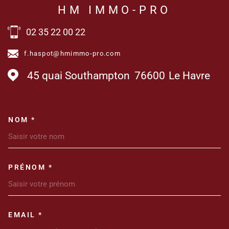
HM IMMO-PRO
02 35 22 00 22
f.haspot@hmimmo-pro.com
45 quai Southampton
76600
Le Havre
NOM *
TRAD_MELTEM_VOSCOORDONN
PRÉNOM *
EMAIL *