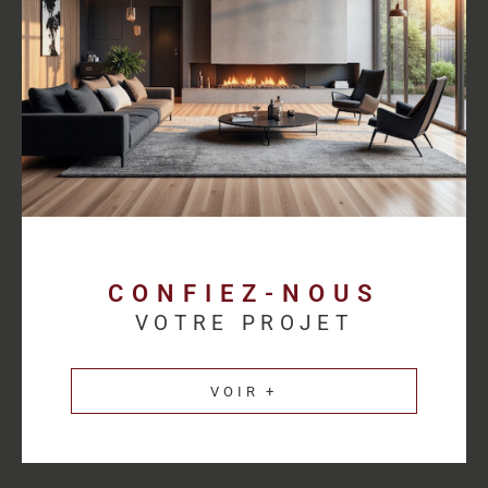
proposer des solutions cohérentes avec chaque activité.
Découvrez les
annonces immobilières professionnelles au
Havre
et bénéficiez d’un accompagnement sur mesure pour
concrétiser votre projet.
Une estimation
immobilière précise pour
valoriser votre patrimoine
CONFIEZ-NOUS
VOTRE PROJET
L’estimation immobilière d’un bien professionnel demande une
parfaite connaissance du marché et des spécificités de chaque
VOIR +
secteur d’activité. HM Immo-Pro réalise des estimations fiables
et cohérentes afin de permettre aux propriétaires de valoriser
leurs actifs dans les meilleures conditions.