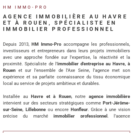
REALISA
HM IMMO-PRO
AGENCE IMMOBILIÈRE AU HAVRE
BLOG
ET À ROUEN, SPÉCIALISTE EN
IMMOBILIER PROFESSIONNEL
L'AGENC
Depuis 2013,
HM Immo-Pro
accompagne les professionnels,
investisseurs et entrepreneurs dans leurs projets immobiliers
avec une approche fondée sur l’expertise, la réactivité et la
proximité. Spécialiste de l’
immobilier d’entreprise au Havre, à
Rouen
et sur l’ensemble de l’Axe Seine, l’agence met son
expérience et sa parfaite connaissance du tissu économique
local au service de projets ambitieux et durables.
Installée au
Havre et à Rouen
, notre
agence immobilière
intervient sur des secteurs stratégiques comme
Port-Jérôme-
sur-Seine, Lillebonne
ou encore
Honfleur
. Grâce à une vision
précise du marché
immobilier professionnel
, l’agence
accompagne chaque client avec des solutions adaptées à ses
enjeux de développement, d’investissement ou d’implantation.