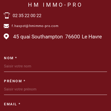
HM IMMO-PRO
02 35 22 00 22
f.haspot@hmimmo-pro.com
45 quai Southampton
76600
Le Havre
NOM *
TRAD_MELTEM_VOSCOORDONN
PRÉNOM *
EMAIL *