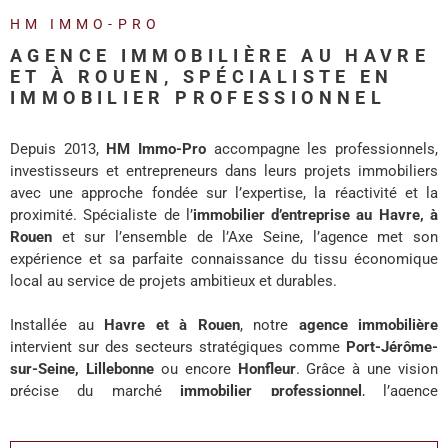
REALISA
HM IMMO-PRO
AGENCE IMMOBILIÈRE AU HAVRE
BLOG
ET À ROUEN, SPÉCIALISTE EN
IMMOBILIER PROFESSIONNEL
L'AGENC
Depuis 2013,
HM Immo-Pro
accompagne les professionnels,
investisseurs et entrepreneurs dans leurs projets immobiliers
avec une approche fondée sur l’expertise, la réactivité et la
proximité. Spécialiste de l’
immobilier d’entreprise au Havre, à
Rouen
et sur l’ensemble de l’Axe Seine, l’agence met son
expérience et sa parfaite connaissance du tissu économique
local au service de projets ambitieux et durables.
Installée au
Havre et à Rouen
, notre
agence immobilière
intervient sur des secteurs stratégiques comme
Port-Jérôme-
sur-Seine, Lillebonne
ou encore
Honfleur
. Grâce à une vision
précise du marché
immobilier professionnel
, l’agence
accompagne chaque client avec des solutions adaptées à ses
enjeux de développement, d’investissement ou d’implantation.