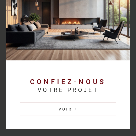
proposer des solutions cohérentes avec chaque activité.
Découvrez les
annonces immobilières professionnelles au
Havre
et bénéficiez d’un accompagnement sur mesure pour
concrétiser votre projet.
Une estimation
immobilière précise pour
valoriser votre patrimoine
CONFIEZ-NOUS
VOTRE PROJET
L’estimation immobilière d’un bien professionnel demande une
parfaite connaissance du marché et des spécificités de chaque
VOIR +
secteur d’activité. HM Immo-Pro réalise des estimations fiables
et cohérentes afin de permettre aux propriétaires de valoriser
leurs actifs dans les meilleures conditions.