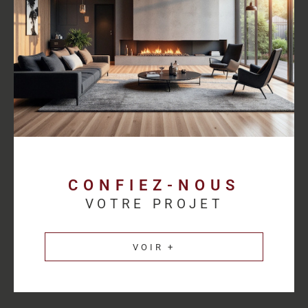
proposer des solutions cohérentes avec chaque activité.
Découvrez les
annonces immobilières professionnelles au
Havre
et bénéficiez d’un accompagnement sur mesure pour
concrétiser votre projet.
Une estimation
immobilière précise pour
valoriser votre patrimoine
CONFIEZ-NOUS
VOTRE PROJET
L’estimation immobilière d’un bien professionnel demande une
parfaite connaissance du marché et des spécificités de chaque
VOIR +
secteur d’activité. HM Immo-Pro réalise des estimations fiables
et cohérentes afin de permettre aux propriétaires de valoriser
leurs actifs dans les meilleures conditions.