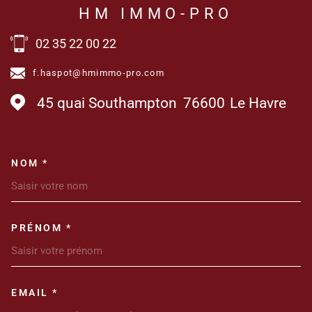
HM IMMO-PRO
02 35 22 00 22
f.haspot@hmimmo-pro.com
45 quai Southampton
76600
Le Havre
NOM *
TRAD_MELTEM_VOSCOORDONN
PRÉNOM *
EMAIL *