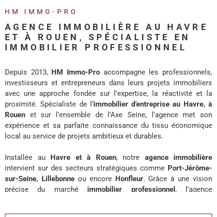
REALISA
HM IMMO-PRO
AGENCE IMMOBILIÈRE AU HAVRE
BLOG
ET À ROUEN, SPÉCIALISTE EN
IMMOBILIER PROFESSIONNEL
L'AGENC
Depuis 2013,
HM Immo-Pro
accompagne les professionnels,
investisseurs et entrepreneurs dans leurs projets immobiliers
avec une approche fondée sur l’expertise, la réactivité et la
proximité. Spécialiste de l’
immobilier d’entreprise au Havre, à
Rouen
et sur l’ensemble de l’Axe Seine, l’agence met son
expérience et sa parfaite connaissance du tissu économique
local au service de projets ambitieux et durables.
Installée au
Havre et à Rouen
, notre
agence immobilière
intervient sur des secteurs stratégiques comme
Port-Jérôme-
sur-Seine, Lillebonne
ou encore
Honfleur
. Grâce à une vision
précise du marché
immobilier professionnel
, l’agence
accompagne chaque client avec des solutions adaptées à ses
enjeux de développement, d’investissement ou d’implantation.