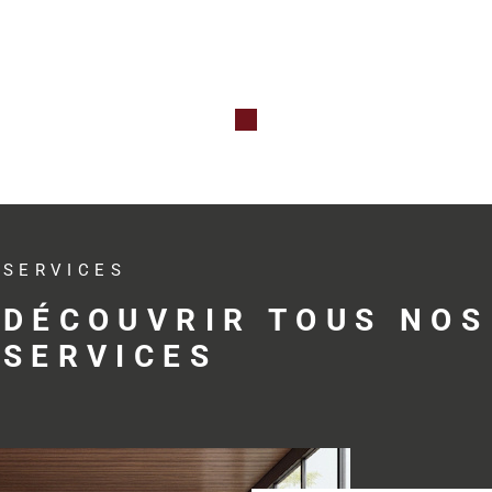
Qu’il s’agis
professionne
investissem
avec réactivit
Des s
adap
SERVICES
profe
DÉCOUVRIR TOUS NOS
SERVICES
Trouver le bo
développemen
profession
accompagne s