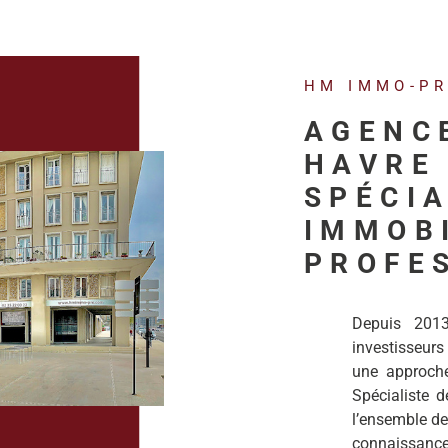
HM IMMO-P
AGENC
HAVRE 
SPÉCIA
IMMOB
PROFE
Depuis 201
investisseurs
une approche 
Spécialiste de
l’ensemble de
connaissanc