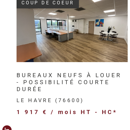
COUP DE COEUR
VOIR LE BIEN
BUREAUX NEUFS À LOUER
- POSSIBILITÉ COURTE
DURÉE
LE HAVRE (76600)
1 917 € / mois
HT - HC*