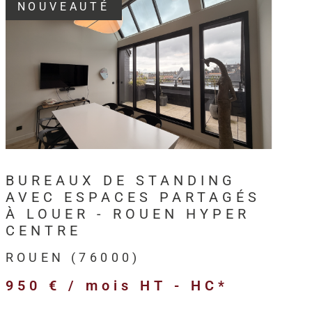
NOUVEAUTÉ
3, HM Immo-Pro accompagne les
professionnels,
s et entreprises
dans leurs projets immobiliers au
VOIR LE BIEN
en
et sur l’ensemble de l’
Axe Seine
.
intervient sur différents types de
biens immobiliers
ls
:
BUREAUX DE STANDING
merciaux,
AVEC ESPACES PARTAGÉS
ivités,
À LOUER - ROUEN HYPER
ogistiques,
CENTRE
ofessionnels,
ROUEN (76000)
’entreprise,
950 € / mois
HT - HC*
 et anciens destinés à l’investissement.