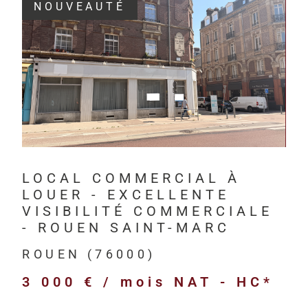
NOUVEAUTÉ
Depuis 201
investisseur
VOIR LE BIEN
Havre, à Rou
HM Immo-Pro 
professionne
bureaux,
LOCAL COMMERCIAL À
locaux com
LOUER - EXCELLENTE
locaux d’act
VISIBILITÉ COMMERCIALE
entrepôts l
- ROUEN SAINT-MARC
terrains pr
ROUEN (76000)
immeubles d
3 000 € / mois
NAT - HC*
biens neufs