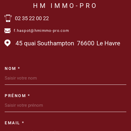
HM IMMO-PRO
02 35 22 00 22
f.haspot@hmimmo-pro.com
45 quai Southampton
76600
Le Havre
NOM *
TRAD_MELTEM_VOSCOORDONN
PRÉNOM *
EMAIL *