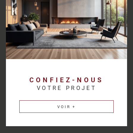
proposer des solutions cohérentes avec chaque activité.
Découvrez les
annonces immobilières professionnelles au
Havre
et bénéficiez d’un accompagnement sur mesure pour
concrétiser votre projet.
Une estimation
immobilière précise pour
valoriser votre patrimoine
CONFIEZ-NOUS
VOTRE PROJET
L’estimation immobilière d’un bien professionnel demande une
parfaite connaissance du marché et des spécificités de chaque
VOIR +
secteur d’activité. HM Immo-Pro réalise des estimations fiables
et cohérentes afin de permettre aux propriétaires de valoriser
leurs actifs dans les meilleures conditions.