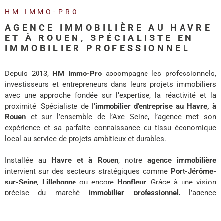
REALISA
HM IMMO-PRO
AGENCE IMMOBILIÈRE AU HAVRE
BLOG
ET À ROUEN, SPÉCIALISTE EN
IMMOBILIER PROFESSIONNEL
L'AGENC
Depuis 2013,
HM Immo-Pro
accompagne les professionnels,
investisseurs et entrepreneurs dans leurs projets immobiliers
avec une approche fondée sur l’expertise, la réactivité et la
proximité. Spécialiste de l’
immobilier d’entreprise au Havre, à
Rouen
et sur l’ensemble de l’Axe Seine, l’agence met son
expérience et sa parfaite connaissance du tissu économique
local au service de projets ambitieux et durables.
Installée au
Havre et à Rouen
, notre
agence immobilière
intervient sur des secteurs stratégiques comme
Port-Jérôme-
sur-Seine, Lillebonne
ou encore
Honfleur
. Grâce à une vision
précise du marché
immobilier professionnel
, l’agence
accompagne chaque client avec des solutions adaptées à ses
enjeux de développement, d’investissement ou d’implantation.